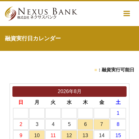
融資実行日カレンダー
■
：融資実行可能日
2026年8月
日
月
火
水
木
金
土
1
2
3
4
5
6
7
8
9
10
11
12
13
14
15